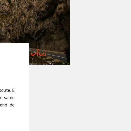
scute. E
re sa nu
kend de