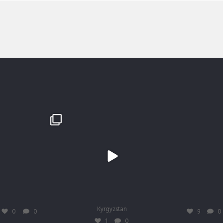
egade
 #trhadventures #therenegade #mustangmache
#TRH #trhadventures #therenegade
trhadventures
trhadventures
trhadventures
Mart. 19
Mart. 19
Mai 15
Kyrgyzstan
0
0
9
0
1
0