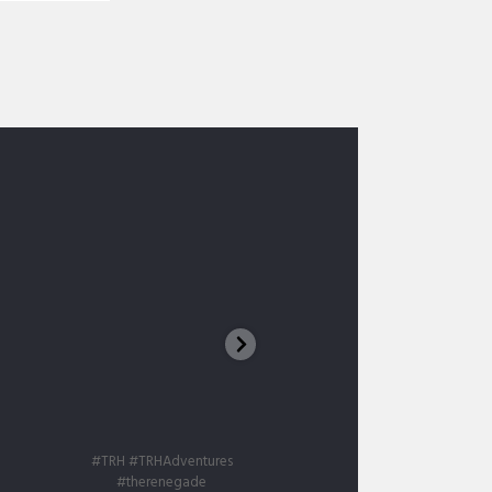
Big Red Sand Dune UAE
First snow 🌨️❄️⛄
trhadventures
trhadventures
Ian. 11
Iun. 15
#TRH #TRHAdventures
#TRH #trhadventures
#therenegade
#therenegade