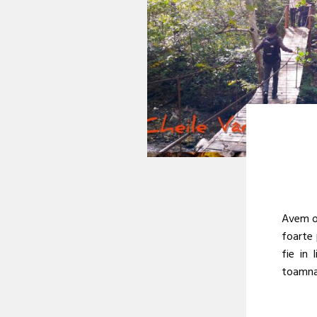
Avem o 
foarte 
fie in
toamna