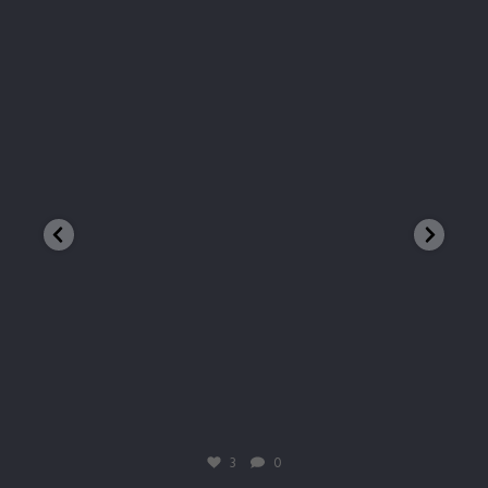
 ieșit la o acțiune de #voluntariat în zo
Mădăraș Peak, 180
trhadventures
Mart. 19
3
0