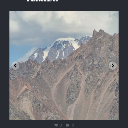
 ieșit la o acțiune de #voluntariat în zo
Mădăraș Peak, 180
trhadventures
Mart. 19
3
0