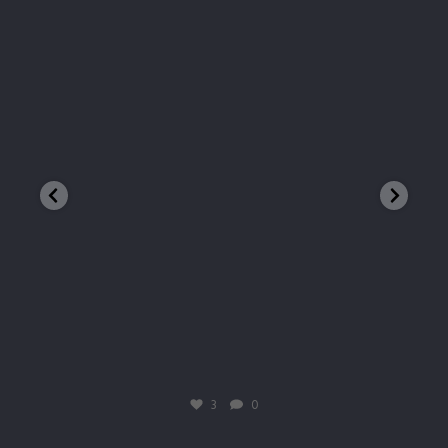
 ieșit la o acțiune de #voluntariat în zo
Mădăraș Peak, 180
trhadventures
Mart. 19
3
0